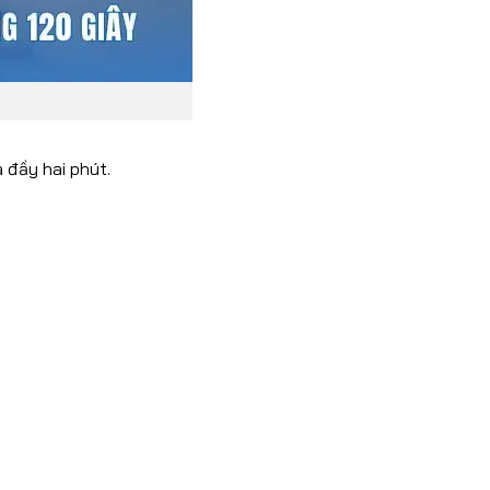
 đầy hai phút.