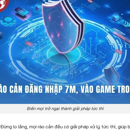
Biến mọi trở ngại thành giải pháp tức thì
ừng lo lắng, mọi rào cản đều có giải pháp xử lý tức thì, giúp b