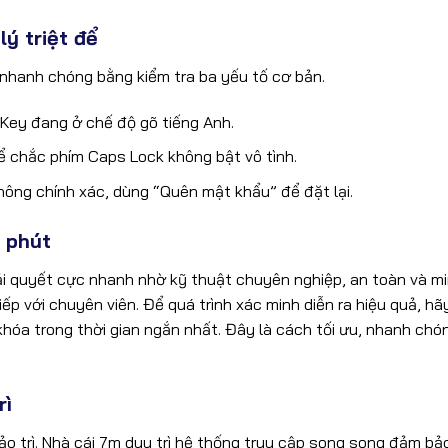
ý triệt để
 nhanh chóng bằng kiểm tra ba yếu tố cơ bản.
VKey đang ở chế độ gõ tiếng Anh.
ể chắc phím Caps Lock không bật vô tình.
hông chính xác, dùng “Quên mật khẩu” để đặt lại.
 phút
i quyết cực nhanh nhờ kỹ thuật chuyên nghiệp, an toàn và min
iếp với chuyên viên. Để quá trình xác minh diễn ra hiệu quả, 
óa trong thời gian ngắn nhất. Đây là cách tối ưu, nhanh chóng
rì
ảo trì. Nhà cái 7m duy trì hệ thống truy cập song song đảm bảo