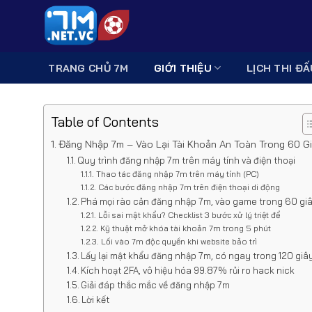
TRANG CHỦ 7M
GIỚI THIỆU
LỊCH THI ĐẤ
Table of Contents
Đăng Nhập 7m – Vào Lại Tài Khoản An Toàn Trong 60 G
Quy trình đăng nhập 7m trên máy tính và điện thoại
Thao tác đăng nhập 7m trên máy tính (PC)
Các bước đăng nhập 7m trên điện thoại di động
Phá mọi rào cản đăng nhập 7m, vào game trong 60 gi
Lỗi sai mật khẩu? Checklist 3 bước xử lý triệt để
Kỹ thuật mở khóa tài khoản 7m trong 5 phút
Lối vào 7m độc quyền khi website bảo trì
Lấy lại mật khẩu đăng nhập 7m, có ngay trong 120 giâ
Kích hoạt 2FA, vô hiệu hóa 99.87% rủi ro hack nick
Giải đáp thắc mắc về đăng nhập 7m
Lời kết