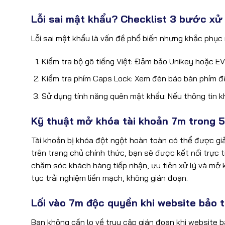
Lỗi sai mật khẩu? Checklist 3 bước xử l
Lỗi sai mật khẩu là vấn đề phổ biến nhưng khắc phục
Kiểm tra bộ gõ tiếng Việt: Đảm bảo Unikey hoặc E
Kiểm tra phím Caps Lock: Xem đèn báo bàn phím đ
Sử dụng tính năng quên mật khẩu: Nếu thông tin k
Kỹ thuật mở khóa tài khoản 7m trong 5
Tài khoản bị khóa đột ngột hoàn toàn có thể được giả
trên trang chủ chính thức, bạn sẽ được kết nối trực t
chăm sóc khách hàng tiếp nhận, ưu tiên xử lý và mở kh
tục trải nghiệm liền mạch, không gián đoạn.
Lối vào 7m độc quyền khi website bảo t
Bạn không cần lo về truy cập gián đoạn khi website b