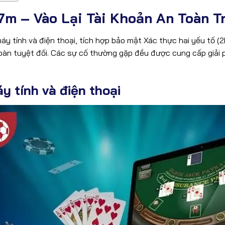
m – Vào Lại Tài Khoản An Toàn T
áy tính và điện thoại, tích hợp bảo mật Xác thực hai yếu tố (
toàn tuyệt đối. Các sự cố thường gặp đều được cung cấp giải p
y tính và điện thoại