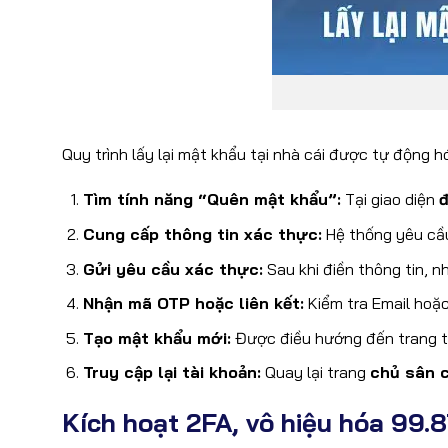
Quy trình lấy lại mật khẩu tại nhà cái được tự động 
Tìm tính năng “Quên mật khẩu”:
Tại giao diện
Cung cấp thông tin xác thực:
Hệ thống yêu cầu
Gửi yêu cầu xác thực:
Sau khi điền thông tin, n
Nhận mã OTP hoặc liên kết:
Kiểm tra Email hoặc
Tạo mật khẩu mới:
Được điều hướng đến trang tạ
Truy cập lại tài khoản:
Quay lại trang
chủ sân 
Kích hoạt 2FA, vô hiệu hóa 99.8