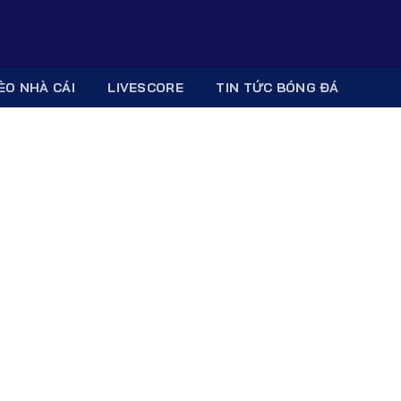
ÈO NHÀ CÁI
LIVESCORE
TIN TỨC BÓNG ĐÁ