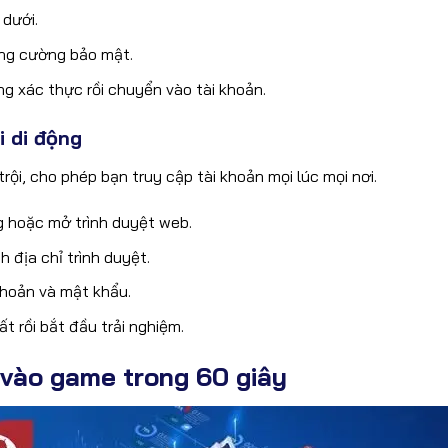
 dưới.
ăng cường bảo mật.
 xác thực rồi chuyển vào tài khoản.
 di động
 trội, cho phép bạn truy cập tài khoản mọi lúc mọi nơi.
g hoặc mở trình duyệt web.
 địa chỉ trình duyệt.
khoản và mật khẩu.
 rồi bắt đầu trải nghiệm.
 vào game trong 60 giây