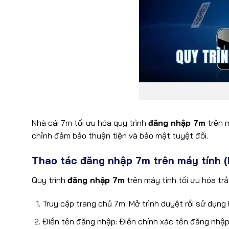
Nhà cái 7m tối ưu hóa quy trình
đăng nhập 7m
trên m
chỉnh đảm bảo thuận tiện và bảo mật tuyệt đối.
Thao tác đăng nhập 7m trên máy tính (
Quy trình
đăng nhập 7m
trên máy tính tối ưu hóa tr
Truy cập trang chủ 7m: Mở trình duyệt rồi sử dụng 
Điền tên đăng nhập: Điền chính xác tên đăng nhập