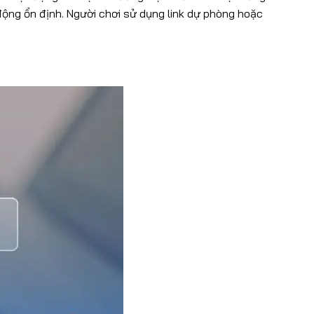
ộng ổn định. Người chơi sử dụng link dự phòng hoặc