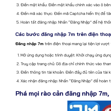
Điền mật khẩu: Điền mật khẩu chính xác vào ô bên
Điền mã xác thực: Điền mã Captcha hiển thị để t
Hoàn tất đăng nhập: Nhấn “Đăng Nhập” để hệ thống
Các bước đăng nhập 7m trên điện thoại
Đăng nhập 7m
trên điện thoại mang lại tiện lợi vượt
Mở ứng dụng hoặc trình duyệt: Khởi chạy ứng dụn
Truy cập trang chủ: Gõ địa chỉ chính thức vào thanh
Điền thông tin tài khoản: Điền đầy đủ tên của tài 
Xác nhận đăng nhập: Nhấn “Đăng Nhập” để hoàn tất
Phá mọi rào cản đăng nhập 7m,