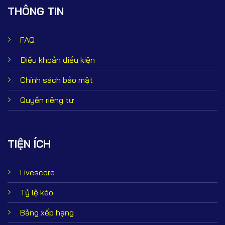
THÔNG TIN
FAQ
Điều khoản điều kiện
Chính sách bảo mật
Quyền riêng tư
TIỆN ÍCH
Livescore
Tỷ lệ kèo
Bảng xếp hạng