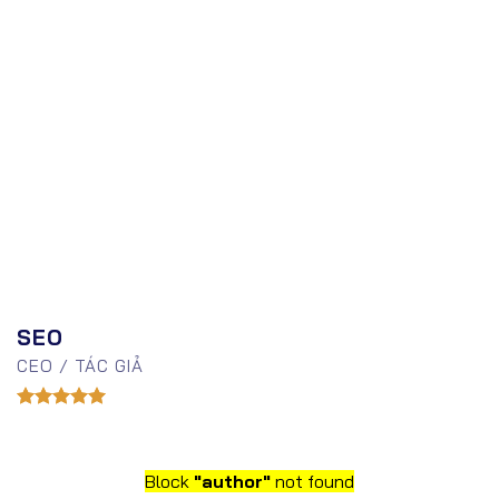
SEO
CEO / TÁC GIẢ
Block
"author"
not found