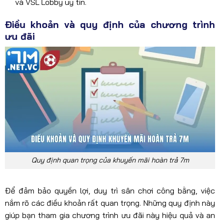
và VSL Lobby uy tín.
Điều khoản và quy định của chương trình
ưu đãi
Quy định quan trọng của khuyến mãi hoàn trả 7m
Để đảm bảo quyền lợi, duy trì sân chơi công bằng, việc
nắm rõ các điều khoản rất quan trọng. Những quy định này
giúp bạn tham gia chương trình ưu đãi này hiệu quả và an