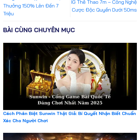
IG Thể Thao 7m – Công Nghệ
Thưởng 150% Lên Đến 7
Cược Độc Quyền Dưới 50ms
Triệu
BÀI CÙNG CHUYÊN MỤC
Cách Phân Biệt Sunwin Thật Giả: Bí Quyết Nhận Biết Chuẩn
Xác Cho Người Chơi