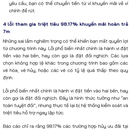
yêu cầu, bạn có thể chuyển tiền từ ví khuyến mãi về ví
chính để rút.
4 lỗi tham gia triệt tiêu 98.17% khuyến mãi hoàn trả
7m
Những sai lầm nghiêm trọng có thể khiến bạn mất quyền lợi
từ chương trình này. Lỗi phổ biến nhất chính là hành vi đặt
tiền vào hai bên, hay còn gọi là đặt đối nghịch. Các lựa
chọn không hợp lệ khác trong chương trình bao gồm các
vé hòa, vé hủy, hoặc các vé có tỷ lệ quá thấp theo quy
định.
Lỗi phổ biến nhất chính là hành vi đặt tiền vào hai bên, hay
còn gọi là đặt đối nghịch. Đây là hình thức tưởng như “an
toàn tuyệt đối”, nhưng thực tế lại bị hệ thống kiểm soát và
triệt tiêu hỗ trợ ngay lập tức.
Báo cáo chỉ ra rằng 98.17% các trường hợp hủy ưu đãi tại