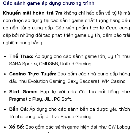
Các sảnh game áp dụng chương trình
Khuyến mãi hoàn trả 7m
không chỉ hấp dẫn về tỷ lệ mà
còn được áp dụng tại các sảnh game chất lượng hàng đầu
do nền tảng cung cấp. Các sản phẩm hợp lệ được cung
cấp bởi những đối tác phát triển game uy tín, đảm bảo trải
nghiệm công bằng.
Thể Thao:
Áp dụng cho các sảnh game lớn, uy tín như
SABA Sports, CMD368, United Gaming.
Casino Trực Tuyến:
Bao gồm các nhà cung cấp hàng
đầu như Evolution Gaming, Sexy Baccarat, WM Casino.
Slot Game:
Hợp lệ với các đối tác nổi tiếng như
Pragmatic Play, JILI, PG Soft.
Bắn Cá:
Áp dụng cho các sảnh bắn cá được yêu thích
từ nhà cung cấp JILI và Spade Gaming.
Xổ Số:
Bao gồm các sảnh game hiện đại như GW Lobby