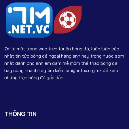
7m là một trang web trực tuyến bóng đá, luôn luôn cập
nhật tin tức bóng đá ngoại hạng anh hay trong nước sơm
nhất dành cho anh em đam mê môm thể thao bóng đá,
hay cùng nhanh tay tim kiếm amigosfox.org.mx để xem
những trận bóng đá gấp dẫn
THÔNG TIN