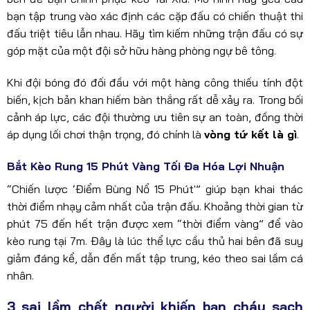
bạn tập trung vào xác định các cặp đấu có chiến thuật thi
đấu triệt tiêu lẫn nhau. Hãy tìm kiếm những trận đấu có sự
góp mặt của một đội sở hữu hàng phòng ngự bê tông.
Khi đội bóng đó đối đầu với một hàng công thiếu tính đột
biến, kịch bản khan hiếm bàn thắng rất dễ xảy ra. Trong bối
cảnh áp lực, các đội thường ưu tiên sự an toàn, đồng thời
áp dụng lối chơi thận trọng, đó chính là
vòng tứ kết là gì
.
Bắt Kèo Rung 15 Phút Vàng Tối Đa Hóa Lợi Nhuận
“Chiến lược ‘Điểm Bùng Nổ 15 Phút'” giúp bạn khai thác
thời điểm nhạy cảm nhất của trận đấu. Khoảng thời gian từ
phút 75 đến hết trận được xem “thời điểm vàng” để vào
kèo rung tại 7m. Đây là lúc thể lực cầu thủ hai bên đã suy
giảm đáng kể, dẫn đến mất tập trung, kéo theo sai lầm cá
nhân.
3 sai lầm chết người khiến bạn cháy sạch