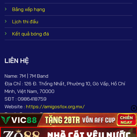
Bảng xếp hạng
Lịch thi đấu
Kết quả bóng đá
LIÊN HỆ
Name: 7M | 7M Band
Địa Chỉ : 126 Đ. Thống Nhất, Phường 10, Gò Vấp, Hồ Chí
Minh, Việt Nam, 70000
SĐT : 0986418759
Website :
https://amigosfox.org.mx/
Email :
7mnetvc@gmail.com
Hashtags : #7M, #nhacai_7m, #link_7m, #trangchu_7m,
#dangnhap_7m, #khuyenmai_7m