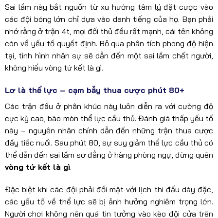
Sai lầm này bắt nguồn từ xu hướng tâm lý đặt cược vào
các đội bóng lớn chỉ dựa vào danh tiếng của họ. Bạn phải
nhớ rằng ở trận 4t, mọi đối thủ đều rất mạnh, cái tên không
còn về yếu tố quyết định. Bỏ qua phân tích phong độ hiện
tại, tình hình nhân sự sẽ dẫn đến một sai lầm chết người,
không hiểu vòng tứ kết là gì.
Lơ là thể lực – cạm bẫy thua cược phút 80+
Các trận đấu ở phân khúc này luôn diễn ra với cường độ
cực kỳ cao, bào mòn thể lực cầu thủ. Đánh giá thấp yếu tố
này – nguyên nhân chính dẫn đến những trận thua cược
đầy tiếc nuối. Sau phút 80, sự suy giảm thể lực cầu thủ có
thể dẫn đến sai lầm sơ đẳng ở hàng phòng ngự, đừng quên
vòng tứ kết là gì
.
Đặc biệt khi các đội phải đối mặt với lịch thi đấu dày đặc,
các yếu tố về thể lực sẽ bị ảnh hưởng nghiêm trọng lớn.
Người chơi không nên quá tin tưởng vào kèo đội cửa trên