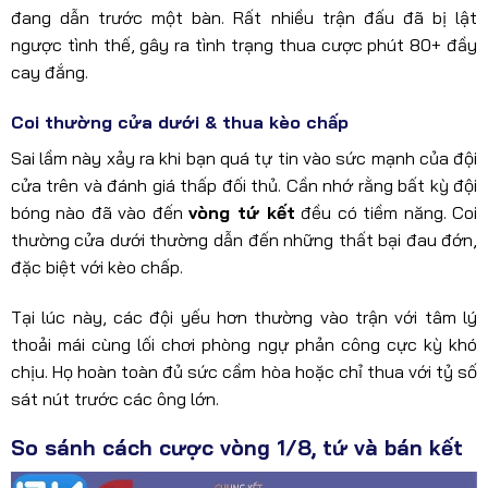
đang dẫn trước một bàn. Rất nhiều trận đấu đã bị lật
ngược tình thế, gây ra tình trạng thua cược phút 80+ đầy
cay đắng.
Coi thường cửa dưới & thua kèo chấp
Sai lầm này xảy ra khi bạn quá tự tin vào sức mạnh của đội
cửa trên và đánh giá thấp đối thủ. Cần nhớ rằng bất kỳ đội
bóng nào đã vào đến
vòng tứ kết
đều có tiềm năng. Coi
thường cửa dưới thường dẫn đến những thất bại đau đớn,
đặc biệt với kèo chấp.
Tại lúc này, các đội yếu hơn thường vào trận với tâm lý
thoải mái cùng lối chơi phòng ngự phản công cực kỳ khó
chịu. Họ hoàn toàn đủ sức cầm hòa hoặc chỉ thua với tỷ số
sát nút trước các ông lớn.
So sánh cách cược vòng 1/8, tứ và bán kết