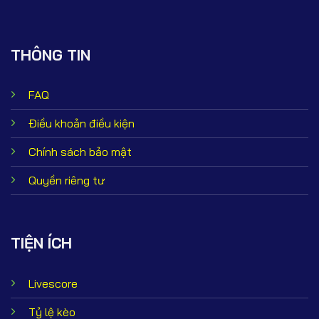
THÔNG TIN
FAQ
Điều khoản điều kiện
Chính sách bảo mật
Quyền riêng tư
TIỆN ÍCH
Livescore
Tỷ lệ kèo