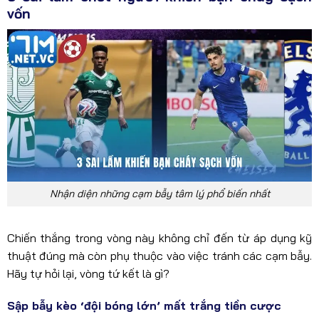
vốn
Nhận diện những cạm bẫy tâm lý phổ biến nhất
Chiến thắng trong vòng này không chỉ đến từ áp dụng kỹ
thuật đúng mà còn phụ thuộc vào việc tránh các cạm bẫy.
Hãy tự hỏi lại, vòng tứ kết là gì?
Sập bẫy kèo ‘đội bóng lớn’ mất trắng tiền cược