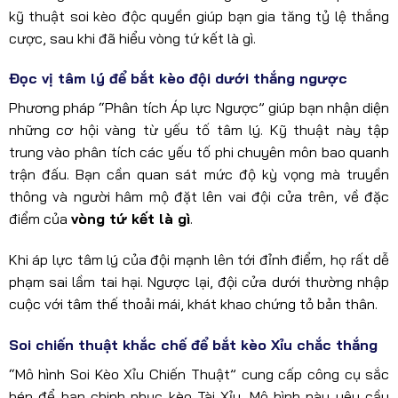
kỹ thuật soi kèo độc quyền giúp bạn gia tăng tỷ lệ thắng
cược, sau khi đã hiểu vòng tứ kết là gì.
Đọc vị tâm lý để bắt kèo đội dưới thắng ngược
Phương pháp “Phân tích Áp lực Ngược” giúp bạn nhận diện
những cơ hội vàng từ yếu tố tâm lý. Kỹ thuật này tập
trung vào phân tích các yếu tố phi chuyên môn bao quanh
trận đấu. Bạn cần quan sát mức độ kỳ vọng mà truyền
thông và người hâm mộ đặt lên vai đội cửa trên, về đặc
điểm của
vòng tứ kết là gì
.
Khi áp lực tâm lý của đội mạnh lên tới đỉnh điểm, họ rất dễ
phạm sai lầm tai hại. Ngược lại, đội cửa dưới thường nhập
cuộc với tâm thế thoải mái, khát khao chứng tỏ bản thân.
Soi chiến thuật khắc chế để bắt kèo Xỉu chắc thắng
“Mô hình Soi Kèo Xỉu Chiến Thuật” cung cấp công cụ sắc
bén để bạn chinh phục kèo Tài Xỉu. Mô hình này yêu cầu