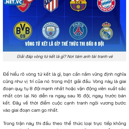
Giải đáp vòng tứ kết là gì? Nơi tám anh tài tranh vé
Để hiểu rõ vòng tứ kết là gì, bạn cần nắm vững định nghĩa
cũng như vị trí của nó trong một giải đấu. Vòng này là giai
đoạn quy tụ 8 đội mạnh nhất hoặc vận động viên xuất sắc
nhất còn lại. Nó diễn ra ngay sau 16 đội, ngay trước bán
kết. Đây về thời điểm cuộc cạnh tranh ngôi vương bước
vào giai đoạn cam go nhất.
Trong trận này thi đấu theo thể thức loại trực tiếp không