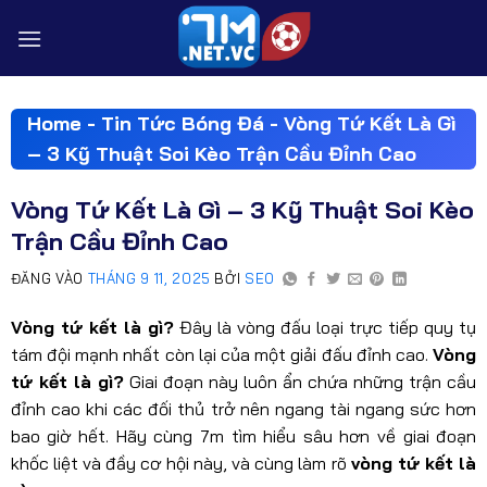
Home
-
Tin Tức Bóng Đá
-
Vòng Tứ Kết Là Gì
– 3 Kỹ Thuật Soi Kèo Trận Cầu Đỉnh Cao
Vòng Tứ Kết Là Gì – 3 Kỹ Thuật Soi Kèo
Trận Cầu Đỉnh Cao
ĐĂNG VÀO
THÁNG 9 11, 2025
BỞI
SEO
Vòng tứ kết là gì?
Đây là vòng đấu loại trực tiếp quy tụ
tám đội mạnh nhất còn lại của một giải đấu đỉnh cao.
Vòng
tứ kết là gì?
Giai đoạn này luôn ẩn chứa những trận cầu
đỉnh cao khi các đối thủ trở nên ngang tài ngang sức hơn
bao giờ hết. Hãy cùng
7m
tìm hiểu sâu hơn về giai đoạn
khốc liệt và đầy cơ hội này, và cùng làm rõ
vòng tứ kết là